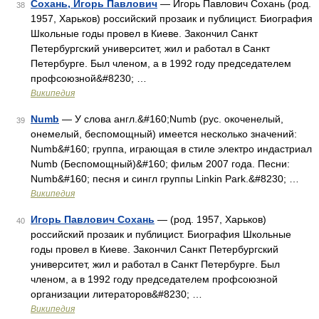
Сохань, Игорь Павлович
— Игорь Павлович Сохань (род.
38
1957, Харьков) российский прозаик и публицист. Биография
Школьные годы провел в Киеве. Закончил Санкт
Петербургский университет, жил и работал в Санкт
Петербурге. Был членом, а в 1992 году председателем
профсоюзной&#8230; …
Википедия
Numb
— У слова англ.&#160;Numb (рус. окоченелый,
39
онемелый, беспомощный) имеется несколько значений:
Numb&#160; группа, играющая в стиле электро индастриал
Numb (Беспомощный)&#160; фильм 2007 года. Песни:
Numb&#160; песня и сингл группы Linkin Park.&#8230; …
Википедия
Игорь Павлович Сохань
— (род. 1957, Харьков)
40
российский прозаик и публицист. Биография Школьные
годы провел в Киеве. Закончил Санкт Петербургский
университет, жил и работал в Санкт Петербурге. Был
членом, а в 1992 году председателем профсоюзной
организации литераторов&#8230; …
Википедия