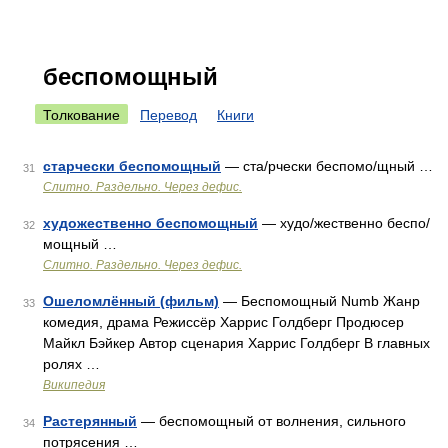
беспомощный
Толкование
Перевод
Книги
старчески беспомощный
— ста/рчески беспомо/щный …
31
Слитно. Раздельно. Через дефис.
художественно беспомощный
— худо/жественно беспо/
32
мощный …
Слитно. Раздельно. Через дефис.
Ошеломлённый (фильм)
— Беспомощный Numb Жанр
33
комедия, драма Режиссёр Харрис Голдберг Продюсер
Майкл Бэйкер Автор сценария Харрис Голдберг В главных
ролях …
Википедия
Растерянный
— беспомощный от волнения, сильного
34
потрясения …