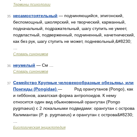
Термины психологии
несамостоятельный
— подчиняющийся, эпигонский,
35
беспомощный, школярский, не творческий, карманный,
подначальный, подражательный, шагу ступить не умеет,
подвластный, подверженный, подчиненный, начетнический,
как без рук, шагу ступить не может, подневольный,&#8230;
…
Словарь синонимов
неумелый
— См …
36
Словарь синонимов
Семейство Крупные человекообразные обезьяны, или
37
Понгиды (Pongidae)
— Род орангутанов (Pongo), как
и гиббонов, азиатская форма антропоидов. К нему
относится один вид обыкновенный орангутан (Pongo
pygmaeus) с 2 локальными подвидами: орангутан с острова
Калимантан (P. p. pygmaeus) и орангутан с острова&#8230;
…
Биологическая энциклопедия